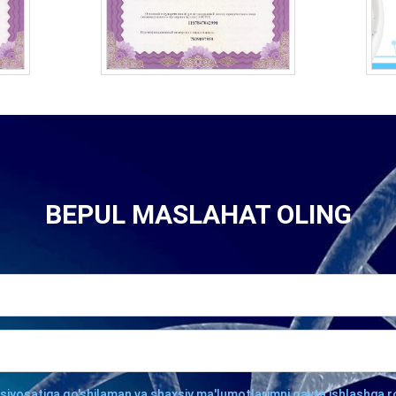
BEPUL MASLAHAT OLING
 siyosatiga qo'shilaman va shaxsiy ma'lumotlarimni qayta ishlashga r