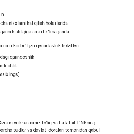
un
ha nizolarni hal qilish holatlarida
n qarindoshligiga amin bo’lmaganda.
i mumkin bo‘lgan qarindoshlik holatlari:
sidagi qarindoshlik
rindoshlik
imsiblings)
izning xulosalarimiz to’liq va batafsil. DNKning
 barcha sudlar va davlat idoralari tomonidan qabul