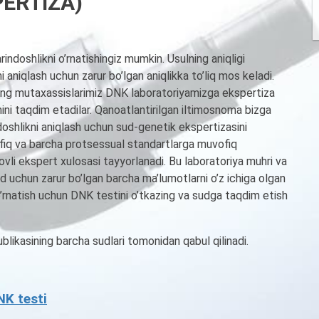
ERTIZA)
ndoshlikni o’rnatishingiz mumkin. Usulning aniqligi
aniqlash uchun zarur bo’lgan aniqlikka to’liq mos keladi.
ning mutaxassislarimiz DNK laboratoriyamizga ekspertiza
mini taqdim etadilar. Qanoatlantirilgan iltimosnoma bizga
ndoshlikni aniqlash uchun sud-genetik ekspertizasini
ofiq va barcha protsessual standartlarga muvofiq
vli ekspert xulosasi tayyorlanadi. Bu laboratoriya muhri va
 uchun zarur bo’lgan barcha ma’lumotlarni o’z ichiga olgan
i o’rnatish uchun DNK testini o’tkazing va sudga taqdim etish
likasining barcha sudlari tomonidan qabul qilinadi.
NK testi