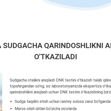
 SUDGACHA QARINDOSHLIKNI A
O'TKAZILADI
Sudgacha otalikni aniqlash DNK testini o’tkazish talab qilin
topshirgandan so’ng, siz laboratoriyamizda ekspertiza o’tkaz
qarindoshlikni aniqlash uchun DNK testini o’tkazishning ba’zi
Sudga taqdim etish uchun rasmiy xulosa zarur bo’lganda
Meros olish ishlari bo’yicha nizolarda