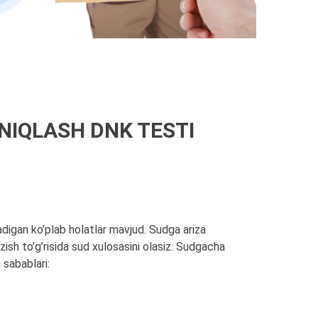
NIQLASH DNK TESTI
adigan ko’plab holatlar mavjud. Sudga ariza
ish to’g’risida sud xulosasini olasiz. Sudgacha
 sabablari: