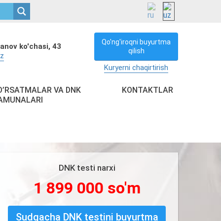
Qo'ng'iroqni buyurtma
anov ko'chasi, 43
qilish
uz
Kuryerni chaqirtirish
O’RSATMALAR VA DNK
KONTAKTLAR
AMUNALARI
DNK testi narxi
1 899 000 so'm
Sudgacha DNK testini buyurtma