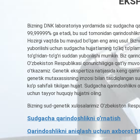
EKSP
Bizning DNK laboratoriya yordamida siz sudgacha qari
99,99999% ga etadi, bu sud tomonidan qarindoshlikni 
Hozirgi vaqtda bu mavjud bo’lgan eng aniq usul. Biz
yuborilishi uchun sudgacha hujjatlarning to’liq to’pla
to’g’ridan-to’g’ri suddan yuborilishi mumkin. Biz qari
O’zbekiston Respublikasi qonunchiligiga qat’iy muv
o’tkazamiz. Genetik ekspertiza natijasida keng qamro
genetik mutaxassisning imzosi bilan tasdiqlangan sud
ko’p sahifali tikilgan hujjat. Sudgacha qarindoshlikn
uchun tayyor huquqiy hujjatni oling.
Bizning sud-genetik xulosalarimiz O’zbekiston Respub
Sudgacha qarindoshlikni o’rnatish
Qarindoshlikni aniqlash uchun axborot D