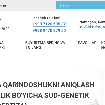
gan
Ishonch telefoni
bi:
Namagan,
Xolx
+998 7120 505 32
info@dnk-test.
 20:00
+998 9470 979 50
VA
BUYURTMA BERING VA
SAVOLLAR
K
ARI
TO’LANG
N
QARINDOSHLIKNI ANIQLASH
LIK BO'YICHA SUD-GENETIK