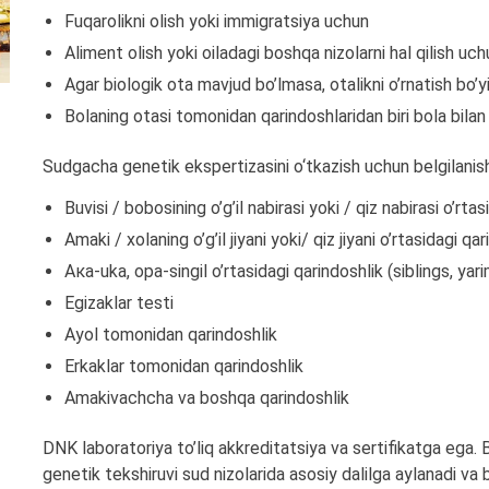
Fuqarolikni olish yoki immigratsiya uchun
Aliment olish yoki oiladagi boshqa nizolarni hal qilish uch
Agar biologik ota mavjud bo’lmasa, otalikni o’rnatish bo’yic
Bolaning otasi tomonidan qarindoshlaridan biri bola bila
Sudgacha genetik ekspertizasini o‘tkazish uchun belgilanish
Buvisi / bobosining o’g’il nabirasi yoki / qiz nabirasi o’rta
Amaki / xolaning o’g’il jiyani yoki/ qiz jiyani o’rtasidagi qa
Aка-uka, opa-singil o’rtasidagi qarindoshlik (siblings, yar
Egizaklar testi
Ayol tomonidan qarindoshlik
Erkaklar tomonidan qarindoshlik
Amakivachcha va boshqa qarindoshlik
DNK laboratoriya to’liq akkreditatsiya va sertifikatga ega. B
genetik tekshiruvi sud nizolarida asosiy dalilga aylanadi va