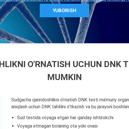
IKNI O'RNATISH UCHUN DNK T
MUMKIN
Sudgacha qarindoshlikni o’rnatish DNK testi ma’muriy organ
aniqlash uchun DNK tahlilini o’tkazish va bu jarayoni boshlan
Sud testida voyaga etgan har qanday ishtirokchi
Voyaga etmagan bolaning ota yoki onasi