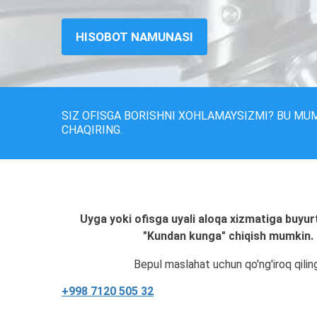
HISOBOT NAMUNASI
SIZ OFISGA BORISHNI XOHLAMAYSIZMI? BU MU
CHAQIRING.
Uyga yoki ofisga uyali aloqa xizmatiga buyur
"Kundan kunga" chiqish mumkin.
Bepul maslahat uchun qo'ng'iroq qilin
+998 7120 505 32