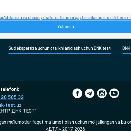
 qo'shilaman va shaxsiy ma'lumotlarimni qayta ishlashga rozilik beram
Sud ekspertiza uchun otalikni aniqlash uchun DNK testi
DNK 
telefoni:
120 505 32
k-test.uz
ЕНТР ДНК ТЕСТ"
gan ma'lumotlar faqat ma'lumot olish uchun mo'ljallangan va bu o
«ДТЛ» 2017-2026