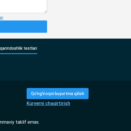
an
qarindoshlik testlari
Qo'ng'iroqni buyurtma qilish
Kuryerni chaqirtirish
mmaviy taklif emas.