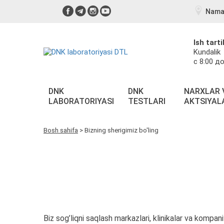
Nama
Ish tarti
Kundalik
с 8:00 до
DNK
DNK
NARXLAR 
LABORATORIYASI
TESTLARI
AKTSIYAL
Bosh sahifa
>
Bizning sherigimiz bo'ling
Biz sog’liqni saqlash markazlari, klinikalar va kompan