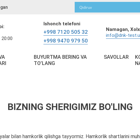
gan
Ishonch telefoni
bi:
Namagan,
Xolx
+998 7120 505 32
info@dnk-test.
 20:00
+998 9470 979 50
VA
BUYURTMA BERING VA
SAVOLLAR
K
ARI
TO’LANG
N
BIZNING SHERIGIMIZ BO'LING
iyalar bilan hamkorlik qilishga tayyormiz. Hamkorlik shartlarini mu