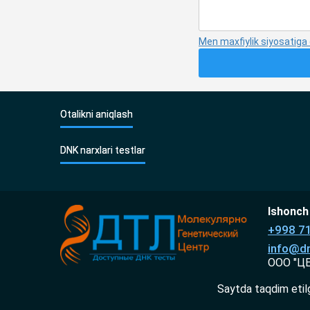
Men maxfiylik siyosatiga
Otalikni aniqlash
DNK narxlari testlar
Ishonch 
+998 7
info@dn
ООО "Ц
Saytda taqdim etil