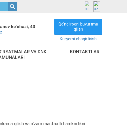
Qo'ng'iroqni buyurtma
anov ko'chasi, 43
qilish
uz
Kuryerni chaqirtirish
O’RSATMALAR VA DNK
KONTAKTLAR
AMUNALARI
hokama qilish va o’zaro manfaatli hamkorlikni