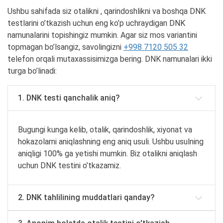
Ushbu sahifada siz otalikni , qarindoshlikni va boshqa DNK
testlarini o’tkazish uchun eng ko’p uchraydigan DNK
namunalarini topishingiz mumkin. Agar siz mos variantini
topmagan bo’lsangiz, savolingizni
+998 7120 505 32
telefon orqali mutaxassisimizga bering. DNK namunalari ikki
turga bo’linadi:
1. DNK testi qanchalik aniq?
Bugungi kunga kelib, otalik, qarindoshlik, xiyonat va
hokazolarni aniqlashning eng aniq usuli. Ushbu usulning
aniqligi 100% ga yetishi mumkin. Biz otalikni aniqlash
uchun DNK testini o’tkazamiz.
2. DNK tahlilining muddatlari qanday?