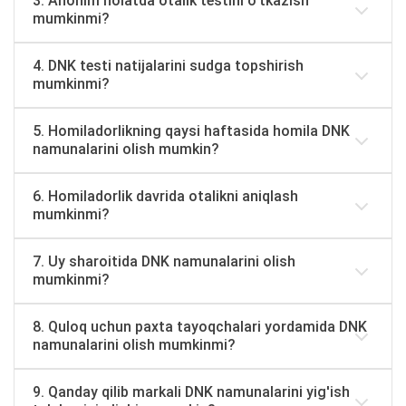
3. Anonim holatda otalik testini o'tkazish
mumkinmi?
4. DNK testi natijalarini sudga topshirish
mumkinmi?
5. Homiladorlikning qaysi haftasida homila DNK
namunalarini olish mumkin?
6. Homiladorlik davrida otalikni aniqlash
mumkinmi?
7. Uy sharoitida DNK namunalarini olish
mumkinmi?
8. Quloq uchun paxta tayoqchalari yordamida DNK
namunalarini olish mumkinmi?
9. Qanday qilib markali DNK namunalarini yig'ish