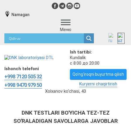
Namagan
Меню
Ish tartibi:
Kundalik
с 8:00 до 20:00
Ishonch telefoni
Qo'ng'iroqni buyurtma qilish
+998 7120 505 32
Kuryerni chaqirtirish
+998 9470 979 50
Xolxanov ko'chasi, 43
DNK TESTLARI BO'YICHA TEZ-TEZ
SO'RALADIGAN SAVOLLARGA JAVOBLAR