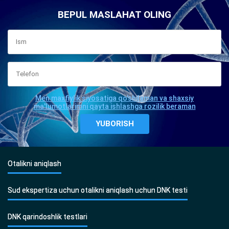
BEPUL MASLAHAT OLING
Men maxfiylik siyosatiga qo'shilaman va shaxsiy
ma'lumotlarimni qayta ishlashga rozilik beraman
Otalikni aniqlash
Sud ekspertiza uchun otalikni aniqlash uchun DNK testi
DNK qarindoshlik testlari