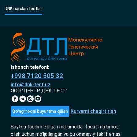
DNK narxlari testlar
Ishonch telefoni:
+998 7120 505 32
info@dnk-test.uz
ООО "ЦЕНТР ДНК ТЕСТ"
Kuryerni chaqirtirish
Qo'ng'iroqni buyurtma qilish
Saytda taqdim etilgan ma'lumotlar faqat ma'lumot
olish uchun mo'ljallangan va bu ommaviy taklif emas.