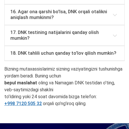
16. Agar ona qarshi bo'lsa, DNK orqali otalikni
aniqlash mumkinmi?
17. DNK testining natijalarini qanday olish
mumkin?
18. DNK tahlili uchun qanday to'lov qilish mumkin?
Bizning mutaxassislarimiz sizning vaziyatingizni tushunishga
yordam beradi. Buning uchun
bepul maslahat
oling va Namagan DNK testidan o’ting,
veb-saytimizdagi shaklni
to’ldiring yoki 24 soat davomida bizga telefon:
+998 7120 505 32
orqali qo’ng’iroq qiling.