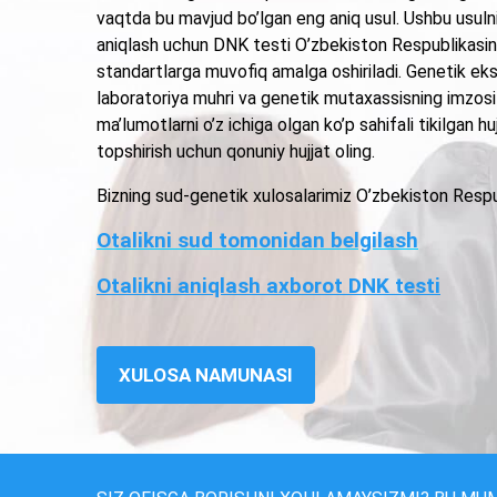
vaqtda bu mavjud bo’lgan eng aniq usul. Ushbu usuln
aniqlash uchun DNK testi O’zbekiston Respublikasini
standartlarga muvofiq amalga oshiriladi. Genetik eksp
laboratoriya muhri va genetik mutaxassisning imzosi
ma’lumotlarni o’z ichiga olgan ko’p sahifali tikilgan h
topshirish uchun qonuniy hujjat oling.
Bizning sud-genetik xulosalarimiz O’zbekiston Respub
Otalikni sud tomonidan belgilash
Otalikni aniqlash axborot DNK testi
XULOSA NAMUNASI