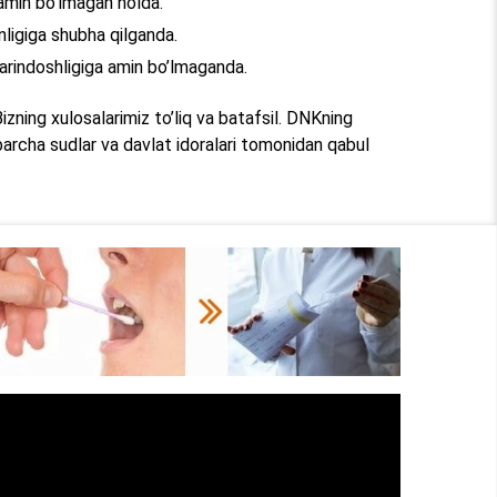
 amin bo’lmagan holda.
nligiga shubha qilganda.
qarindoshligiga amin bo’lmaganda.
izning xulosalarimiz to’liq va batafsil. DNKning
 barcha sudlar va davlat idoralari tomonidan qabul