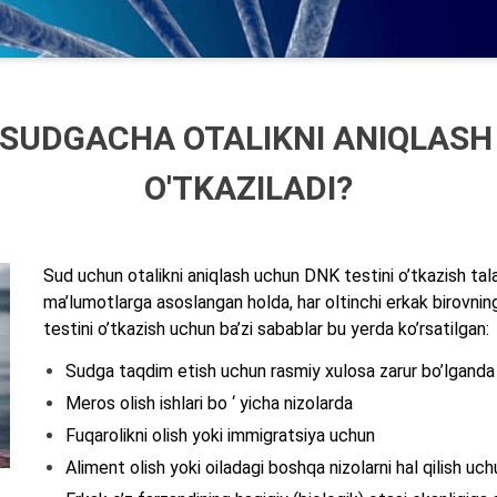
SUDGACHA OTALIKNI ANIQLASH 
O'TKAZILADI?
Sud uchun otalikni aniqlash uchun DNK testini o’tkazish tala
ma’lumotlarga asoslangan holda, har oltinchi erkak birovni
testini o’tkazish uchun ba’zi sabablar bu yerda ko’rsatilgan:
Sudga taqdim etish uchun rasmiy xulosa zarur bo’lganda
Meros olish ishlari bo ‘ yicha nizolarda
Fuqarolikni olish yoki immigratsiya uchun
Aliment olish yoki oiladagi boshqa nizolarni hal qilish uch