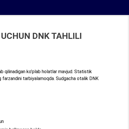
UCHUN DNK TAHLILI
b qilinadigan ko’plab holatlar mavjud. Statistik
ng farzandini tarbiyalamoqda. Sudgacha otalik DNK
un