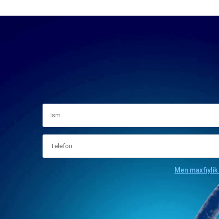
Men maxfiylik