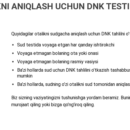
NI ANIQLASH UCHUN DNK TEST
Quyidagilar otalikni sudgacha aniqlash uchun DNK tahlilni o
Sud testida voyaga etgan har qanday ishtirokchi
Voyaga etmagan bolaning ota yoki onasi
Voyaga etmagan bolaning rasmiy vasiysi
Ba’zi hollarda sud uchun DNK tahlilini o’tkazish tashabbusk
mumkin
Ba’zi hollarda, sudning o’zi otalikni sud tomonidan aniql
Biz sizning vaziyatingizni tushunishga yordam beramiz. Bun
murojaat qiling yoki bizga qo’ng’iroq qiling.