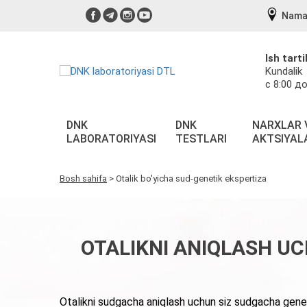
Nama
Ish tarti
Kundalik
с 8:00 до
DNK
DNK
NARXLAR 
LABORATORIYASI
TESTLARI
AKTSIYAL
Bosh sahifa
>
Otalik bo'yicha sud-genetik ekspertiza
OTALIKNI ANIQLASH U
Otalikni sudgacha aniqlash uchun siz sudgacha genet