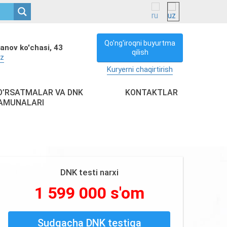
Qo'ng'iroqni buyurtma
anov ko'chasi, 43
qilish
uz
Kuryerni chaqirtirish
O’RSATMALAR VA DNK
KONTAKTLAR
AMUNALARI
DNK testi narxi
1 599 000 s'om
Sudgacha DNK testiga