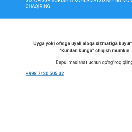
SIZ OFISGA BORISHNI XOHLAMAYSIZMI? BU MU
CHAQIRING.
Uyga yoki ofisga uyali aloqa xizmatiga buyur
"Kundan kunga" chiqish mumkin.
Bepul maslahat uchun qo'ng'iroq qilin
+998 7120 505 32