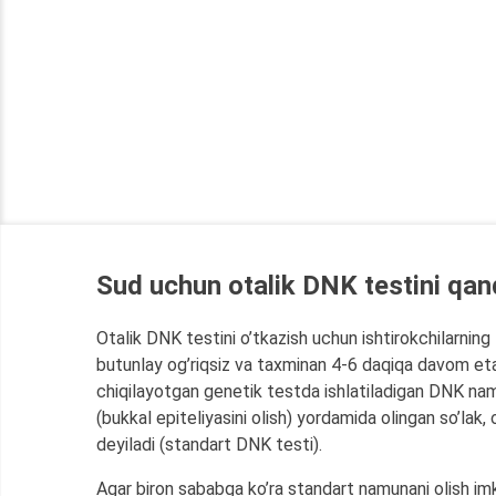
Sud uchun otalik DNK testini qan
Otalik DNK testini o’tkazish uchun ishtirokchilarning
butunlay og’riqsiz va taxminan 4-6 daqiqa davom etad
chiqilayotgan genetik testda ishlatiladigan DNK na
(bukkal epiteliyasini olish) yordamida olingan so’lak,
deyiladi (standart DNK testi).
Agar biron sababga ko’ra standart namunani olish im