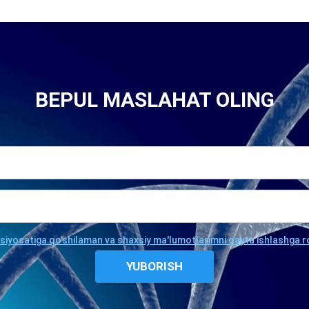
BEPUL MASLAHAT OLING
 siyosatiga qo'shilaman va shaxsiy ma'lumotlarimni qayta ishlashga r