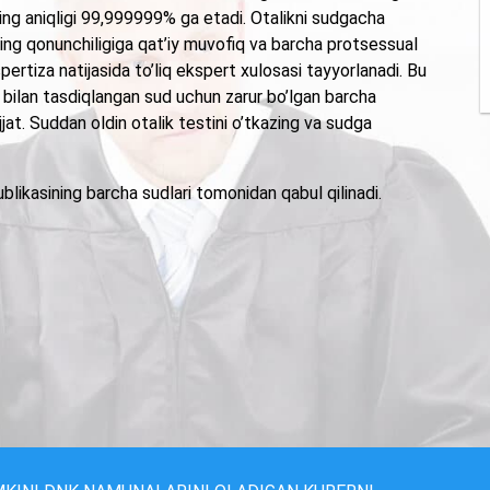
ing aniqligi 99,999999% ga etadi. Otalikni sudgacha
ng qonunchiligiga qat’iy muvofiq va barcha protsessual
ertiza natijasida to’liq ekspert xulosasi tayyorlanadi. Bu
 bilan tasdiqlangan sud uchun zarur bo’lgan barcha
ujjat. Suddan oldin otalik testini o’tkazing va sudga
likasining barcha sudlari tomonidan qabul qilinadi.