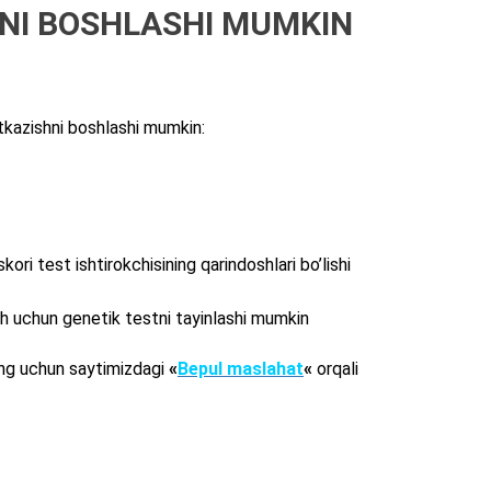
INI BOSHLASHI MUMKIN
’tkazishni boshlashi mumkin:
ori test ishtirokchisining qarindoshlari bo’lishi
ash uchun genetik testni tayinlashi mumkin
ing uchun saytimizdagi
«
Bepul maslahat
«
orqali