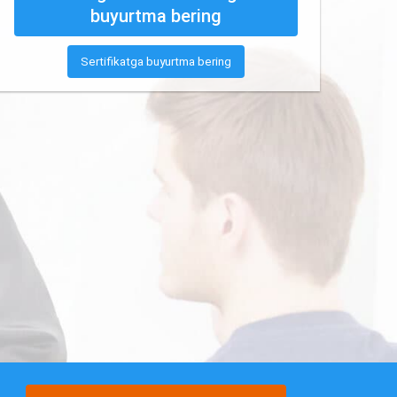
buyurtma bering
Sertifikatga buyurtma bering