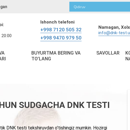
gan
Ishonch telefoni
bi:
Namagan,
Xolx
+998 7120 505 32
info@dnk-test.
 20:00
+998 9470 979 50
VA
BUYURTMA BERING VA
SAVOLLAR
K
ARI
TO’LANG
N
CHUN SUDGACHA DNK TESTI
ik DNK testi tekshiruvdan o’tishingiz mumkin. Hozirgi