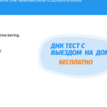
MKIN! DNK NAMUNALARINI OLADIGAN KURERNI
tma bering.
g: