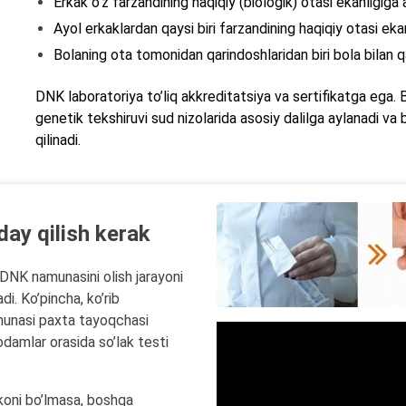
Erkak o’z farzandining haqiqiy (biologik) otasi ekanligiga
Ayol erkaklardan qaysi biri farzandining haqiqiy otasi eka
Bolaning ota tomonidan qarindoshlaridan biri bola bilan 
DNK laboratoriya to’liq akkreditatsiya va sertifikatga ega. B
genetik tekshiruvi sud nizolarida asosiy dalilga aylanadi va
qilinadi.
day qilish kerak
 DNK namunasini olish jarayoni
i. Ko’pincha, ko’rib
munasi paxta tayoqchasi
 odamlar orasida so’lak testi
koni bo’lmasa, boshqa