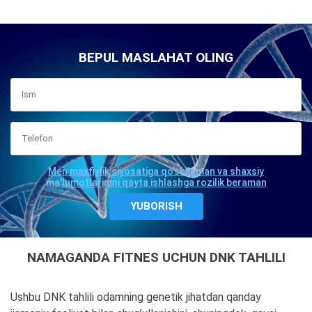
BEPUL MASLAHAT OLING
Men maxfiylik siyosatiga qo'shilaman va shaxsiy
ma'lumotlarimni qayta ishlashga rozilik beraman
NAMAGANDA FITNES UCHUN DNK TAHLILI
Ushbu DNK tahlili odamning genetik jihatdan qanday