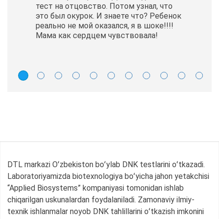
тест на отцовство. Потом узнал, что
это был окурок. И знаете что? Ребенок
реально не мой оказался, я в шоке!!!!
Мама как сердцем чувствовала!
DTL markazi Oʻzbekiston boʻylab DNK testlarini oʻtkazadi.
Laboratoriyamizda biotexnologiya boʻyicha jahon yetakchisi
“Applied Biosystems” kompaniyasi tomonidan ishlab
chiqarilgan uskunalardan foydalaniladi. Zamonaviy ilmiy-
texnik ishlanmalar noyob DNK tahlillarini oʻtkazish imkonini