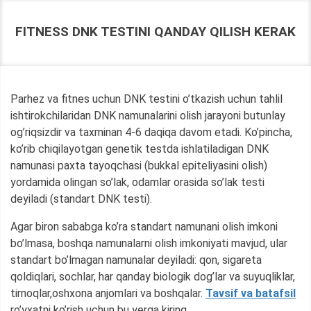
FITNESS DNK TESTINI QANDAY QILISH KERAK
Parhez va fitnes uchun DNK testini o’tkazish uchun tahlil
ishtirokchilaridan DNK namunalarini olish jarayoni butunlay
og’riqsizdir va taxminan 4-6 daqiqa davom etadi. Ko’pincha,
ko’rib chiqilayotgan genetik testda ishlatiladigan DNK
namunasi paxta tayoqchasi (bukkal epiteliyasini olish)
yordamida olingan so’lak, odamlar orasida so’lak testi
deyiladi (standart DNK testi).
Agar biron sababga ko’ra standart namunani olish imkoni
bo’lmasa, boshqa namunalarni olish imkoniyati mavjud, ular
standart bo’lmagan namunalar deyiladi: qon, sigareta
qoldiqlari, sochlar, har qanday biologik dog’lar va suyuqliklar,
tirnoqlar,oshxona anjomlari va boshqalar.
Tavsif va batafsil
ro’yxatni ko’rish uchun bu yerga kiring.