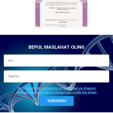
BEPUL MASLAHAT OLING
Men maxfiylik siyosatiga qo'shilaman va shaxsiy
ma'lumotlarimni qayta ishlashga rozilik beraman