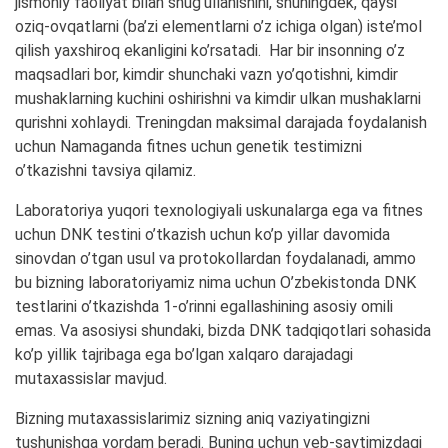
jismoniy faoliyat bilan shug’ullanishini, shuningdek, qaysi
oziq-ovqatlarni (ba’zi elementlarni o’z ichiga olgan) iste’mol
qilish yaxshiroq ekanligini ko’rsatadi. Har bir insonning o’z
maqsadlari bor, kimdir shunchaki vazn yo’qotishni, kimdir
mushaklarning kuchini oshirishni va kimdir ulkan mushaklarni
qurishni xohlaydi. Treningdan maksimal darajada foydalanish
uchun Namaganda fitnes uchun genetik testimizni
o’tkazishni tavsiya qilamiz.
Laboratoriya yuqori texnologiyali uskunalarga ega va fitnes
uchun DNK testini o’tkazish uchun ko’p yillar davomida
sinovdan o’tgan usul va protokollardan foydalanadi, ammo
bu bizning laboratoriyamiz nima uchun O’zbekistonda DNK
testlarini o’tkazishda 1-o’rinni egallashining asosiy omili
emas. Va asosiysi shundaki, bizda DNK tadqiqotlari sohasida
ko’p yillik tajribaga ega bo’lgan xalqaro darajadagi
mutaxassislar mavjud.
Bizning mutaxassislarimiz sizning aniq vaziyatingizni
tushunishga yordam beradi. Buning uchun veb-saytimizdagi