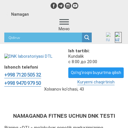
Namagan
Меню
Ish tartibi:
Kundalik
с 8:00 до 20:00
Ishonch telefoni
Qo'ng'iroqni buyurtma qilish
+998 7120 505 32
Kuryerni chaqirtirish
+998 9470 979 50
Xolxanov ko'chasi, 43
NAMAGANDA FITNES UCHUN DNK TESTI
Bizning «DTL» molekulyar genetik markazimizning