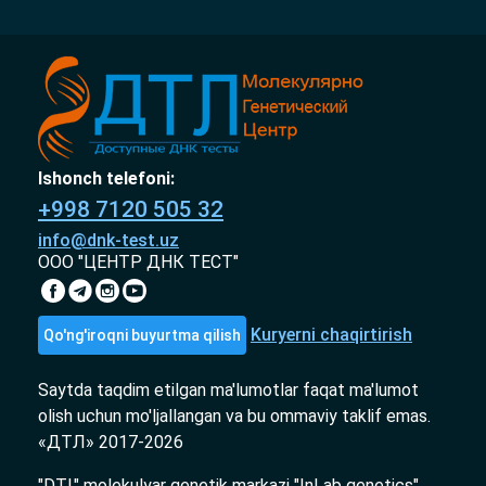
Ishonch telefoni:
+998 7120 505 32
info@dnk-test.uz
ООО "ЦЕНТР ДНК ТЕСТ"
Kuryerni chaqirtirish
Qo'ng'iroqni buyurtma qilish
Saytda taqdim etilgan ma'lumotlar faqat ma'lumot
olish uchun mo'ljallangan va bu ommaviy taklif emas.
«ДТЛ» 2017-2026
"DTL" molekulyar genetik markazi "InLab genetics"