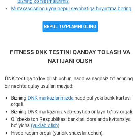
Bizning ko'rsatmalarimiz
.
Mutaxassisning uyga bepul sayohatiga buyurtma bering
.
BEPUL TO'PLAMNI OLING
FITNESS DNK TESTINI QANDAY TO'LASH VA
NATIJANI OLISH
DNK testiga to’lov qilish uchun, naqd va naqdsiz to’lashning
bir nechta qulay usullari mavjud:
Bizning
DNK markazlarimizda
naqd pul yoki bank kartasi
orqali.
Bizning DNK markazimiz veb-saytida onlayn to’lov orqali.
O ‘zbekiston Respublikasi banklari idoralarida kvitansiya
bo’ yicha
(yuklab olish)
.
Hisob raqam orqali (yuridik shaxslar uchun).