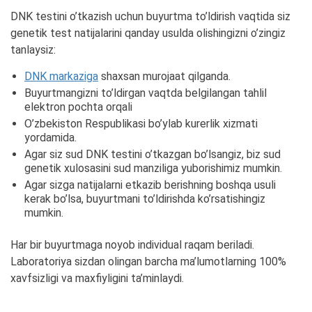
DNK testini o’tkazish uchun buyurtma to’ldirish vaqtida siz
genetik test natijalarini qanday usulda olishingizni o’zingiz
tanlaysiz:
DNK markaziga
shaxsan murojaat qilganda.
Buyurtmangizni to’ldirgan vaqtda belgilangan tahlil
elektron pochta orqali
O’zbekiston Respublikasi bo’ylab kurerlik xizmati
yordamida.
Agar siz sud DNK testini o’tkazgan bo’lsangiz, biz sud
genetik xulosasini sud manziliga yuborishimiz mumkin.
Agar sizga natijalarni etkazib berishning boshqa usuli
kerak bo’lsa, buyurtmani to’ldirishda ko’rsatishingiz
mumkin.
Har bir buyurtmaga noyob individual raqam beriladi.
Laboratoriya sizdan olingan barcha ma’lumotlarning 100%
xavfsizligi va maxfiyligini ta’minlaydi.