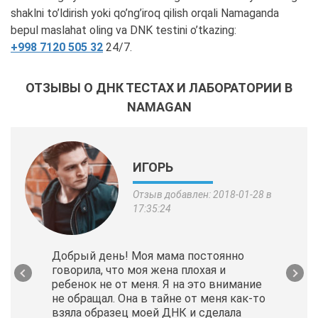
shaklni to’ldirish yoki qo’ng’iroq qilish orqali Namaganda
bepul maslahat oling va DNK testini o’tkazing:
+998 7120 505 32
24/7.
ОТЗЫВЫ О ДНК ТЕСТАХ И ЛАБОРАТОРИИ В
NAMAGAN
ИГОРЬ
Отзыв добавлен: 2018-01-28 в
17:35:24
Добрый день! Моя мама постоянно
говорила, что моя жена плохая и
ребенок не от меня. Я на это внимание
не обращал. Она в тайне от меня как-то
взяла образец моей ДНК и сделала