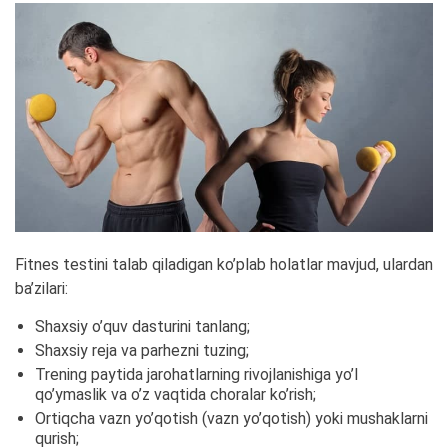
Fitnes testini talab qiladigan ko’plab holatlar mavjud, ulardan
ba’zilari:
Shaxsiy o’quv dasturini tanlang;
Shaxsiy reja va parhezni tuzing;
Trening paytida jarohatlarning rivojlanishiga yo’l
qo’ymaslik va o’z vaqtida choralar ko’rish;
Ortiqcha vazn yo’qotish (vazn yo’qotish) yoki mushaklarni
qurish;