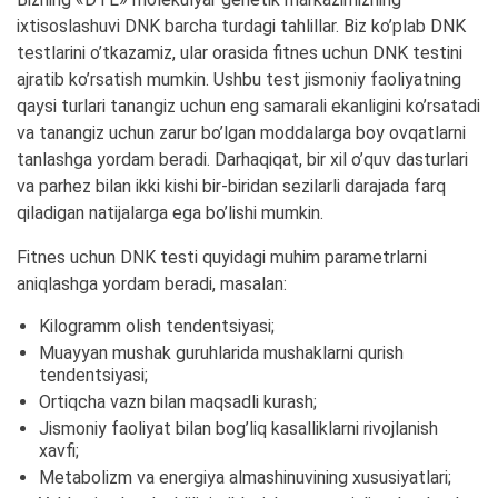
ixtisoslashuvi DNK barcha turdagi tahlillar. Biz ko’plab DNK
testlarini o’tkazamiz, ular orasida fitnes uchun DNK testini
ajratib ko’rsatish mumkin. Ushbu test jismoniy faoliyatning
qaysi turlari tanangiz uchun eng samarali ekanligini ko’rsatadi
va tanangiz uchun zarur bo’lgan moddalarga boy ovqatlarni
tanlashga yordam beradi. Darhaqiqat, bir xil o’quv dasturlari
va parhez bilan ikki kishi bir-biridan sezilarli darajada farq
qiladigan natijalarga ega bo’lishi mumkin.
Fitnes uchun DNK testi quyidagi muhim parametrlarni
aniqlashga yordam beradi, masalan:
Kilogramm olish tendentsiyasi;
Muayyan mushak guruhlarida mushaklarni qurish
tendentsiyasi;
Ortiqcha vazn bilan maqsadli kurash;
Jismoniy faoliyat bilan bog’liq kasalliklarni rivojlanish
xavfi;
Metabolizm va energiya almashinuvining xususiyatlari;