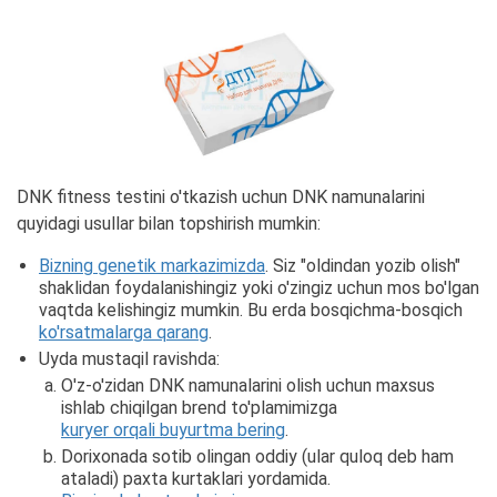
DNK fitness testini o'tkazish uchun DNK namunalarini
quyidagi usullar bilan topshirish mumkin:
Bizning genetik markazimizda
. Siz "oldindan yozib olish"
shaklidan foydalanishingiz yoki o'zingiz uchun mos bo'lgan
vaqtda kelishingiz mumkin. Bu erda bosqichma-bosqich
ko'rsatmalarga qarang
.
Uyda mustaqil ravishda:
O'z-o'zidan DNK namunalarini olish uchun maxsus
ishlab chiqilgan brend to'plamimizga
kuryer orqali buyurtma bering
.
Dorixonada sotib olingan oddiy (ular quloq deb ham
ataladi) paxta kurtaklari yordamida.