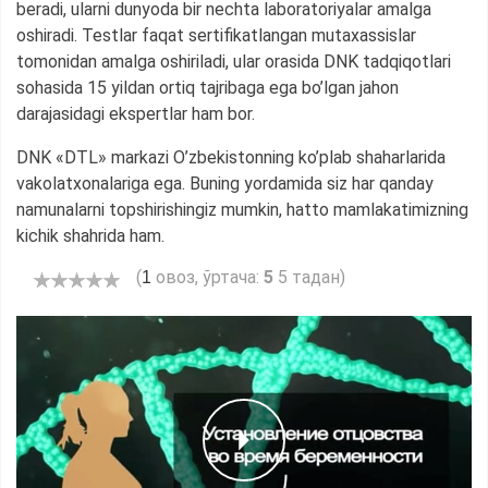
beradi, ularni dunyoda bir nechta laboratoriyalar amalga
oshiradi. Testlar faqat sertifikatlangan mutaxassislar
tomonidan amalga oshiriladi, ular orasida DNK tadqiqotlari
sohasida 15 yildan ortiq tajribaga ega bo’lgan jahon
darajasidagi ekspertlar ham bor.
DNK «DTL» markazi O’zbekistonning ko’plab shaharlarida
vakolatxonalariga ega. Buning yordamida siz har qanday
namunalarni topshirishingiz mumkin, hatto mamlakatimizning
kichik shahrida ham.
(
овоз, ўртача:
5
5 тадан)
1